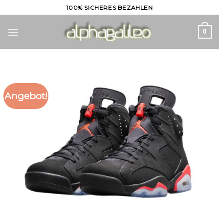
Skip
100% SICHERES BEZAHLEN
to
content
0
Angebot!