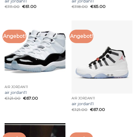
air jordan11
air jordan11
€
111.00
€
61.00
€
118.00
€
65.00
Angebot!
Angebot!
AIR JORDAN11
air jordan11
€
121.00
€
67.00
AIR JORDAN11
air jordan11
€
121.00
€
67.00