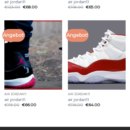
air jordan11
air jordan11
€
123.00
€
68.00
€
118.00
€
65.00
Angebot!
Angebot!
AIR JORDAN11
AIR JORDAN11
air jordan11
air jordan11
€
119.00
€
66.00
€
116.00
€
64.00