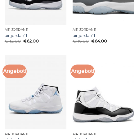
AIR JORDAN11
AIR JORDAN11
air jordan11
air jordan11
€
112.00
€
62.00
€
116.00
€
64.00
Angebot!
Angebot!
AIR JORDAN11
AIR JORDAN11