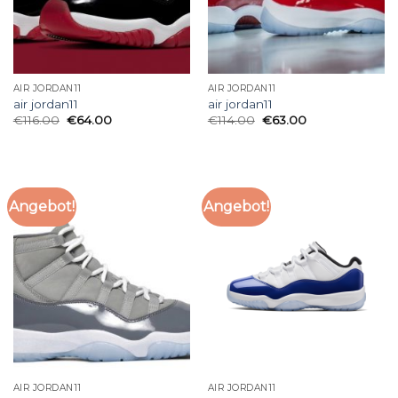
AIR JORDAN11
AIR JORDAN11
air jordan11
air jordan11
€
116.00
€
64.00
€
114.00
€
63.00
Angebot!
Angebot!
AIR JORDAN11
AIR JORDAN11