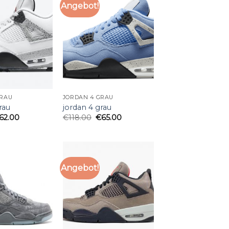
Angebot!
GRAU
JORDAN 4 GRAU
rau
jordan 4 grau
62.00
€
118.00
€
65.00
Angebot!