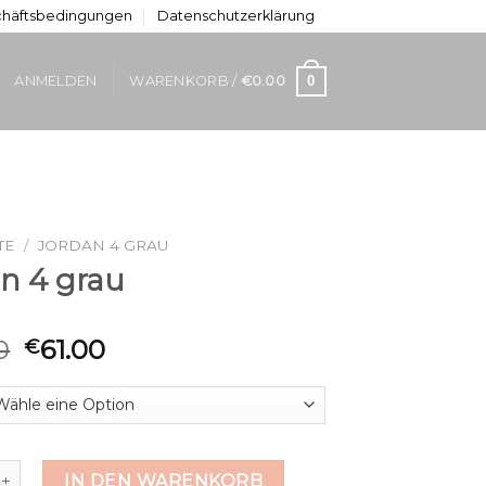
chäftsbedingungen
Datenschutzerklärung
0
ANMELDEN
WARENKORB /
€
0.00
TE
/
JORDAN 4 GRAU
an 4 grau
0
61.00
€
 grau Menge
IN DEN WARENKORB