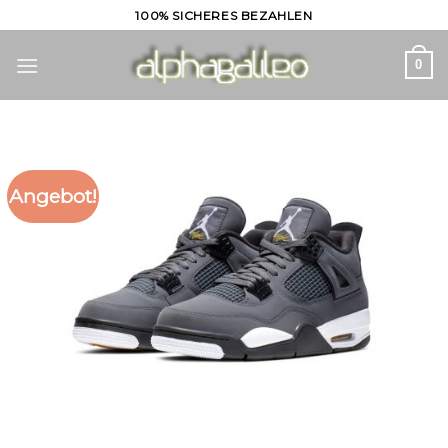
Skip
100% SICHERES BEZAHLEN
to
content
0
Angebot!