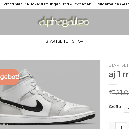
Richtlinie für Rückerstattungen und Rückgaben
Allgemeine Ges
STARTSEITE
SHOP
STARTSEI
aj 1 
gebot!
121.
€
Größe
aj 1 mid 