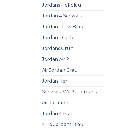
Jordans Hellblau
Jordan 4 Schwarz
Jordan 1 Low Blau
Jordan 1 Gelb
Jordans Grün
Jordan Air 2
Air Jordan Grau
Jordan 11er
Schwarz Weiße Jordans
Air Jordan11
Jordan 4 Blau
Nike Jordans Blau