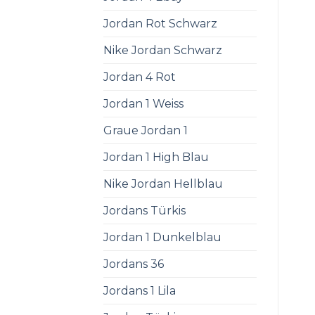
Jordan Rot Schwarz
Nike Jordan Schwarz
Jordan 4 Rot
Jordan 1 Weiss
Graue Jordan 1
Jordan 1 High Blau
Nike Jordan Hellblau
Jordans Türkis
Jordan 1 Dunkelblau
Jordans 36
Jordans 1 Lila