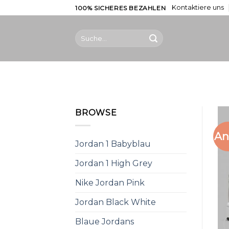
Skip
Kontaktiere uns
100% SICHERES BEZAHLEN
to
content
Suche
nach:
BROWSE
An
Jordan 1 Babyblau
Jordan 1 High Grey
Nike Jordan Pink
Jordan Black White
Blaue Jordans