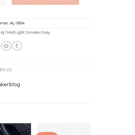
mmer:
AL-1694
:
Aj 1 Mid Light Smoke Grey
N (0)
akerblog