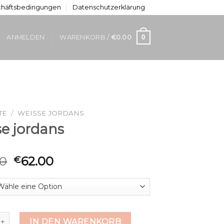
chäftsbedingungen
Datenschutzerklärung
0
ANMELDEN
WARENKORB /
€
0.00
TE
/
WEISSE JORDANS
se jordans
00
62.00
€
ordans Menge
IN DEN WARENKORB