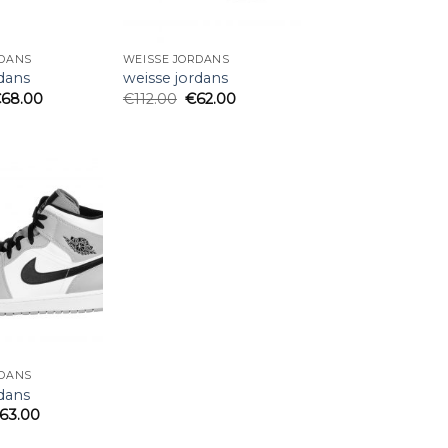
RDANS
WEISSE JORDANS
rdans
weisse jordans
€
68.00
€
112.00
€
62.00
RDANS
rdans
63.00