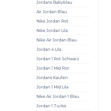
Jordans Babyblau
Air Jordan Blau
Nike Jordan Rot
Nike Jordan Lila
Nike Air Jordan Blau
Jordan 4 Lila
Jordan 1 Rot Schwarz
Jordan 1 Mid Rot
Jordans Kaufen
Jordan 1 Mid Lila
Nike Air Jordan 1 Blau
Jordan 1 Türkis