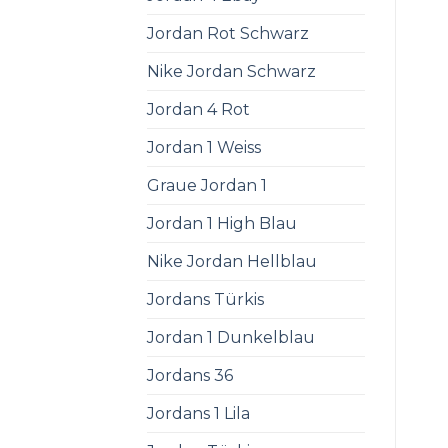
Jordan Rot Schwarz
Nike Jordan Schwarz
Jordan 4 Rot
Jordan 1 Weiss
Graue Jordan 1
Jordan 1 High Blau
Nike Jordan Hellblau
Jordans Türkis
Jordan 1 Dunkelblau
Jordans 36
Jordans 1 Lila