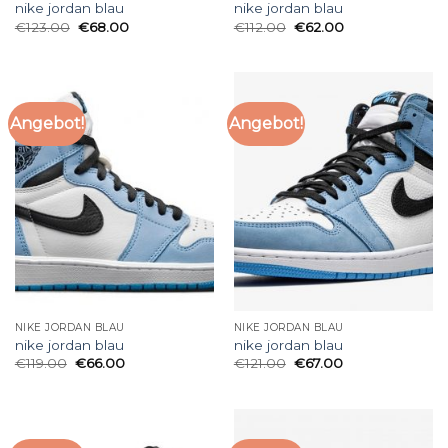
nike jordan blau
nike jordan blau
€
123.00
€
68.00
€
112.00
€
62.00
Angebot!
Angebot!
NIKE JORDAN BLAU
NIKE JORDAN BLAU
nike jordan blau
nike jordan blau
€
119.00
€
66.00
€
121.00
€
67.00