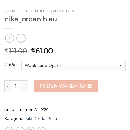
STARTSEITE
/
NIKE JORDAN BLAU
nike jordan blau
111.00
61.00
€
€
Größe
nike jordan blau Menge
IN DEN WARENKORB
Artikelnummer:
AL-0120
Kategorie:
Nike Jordan Blau