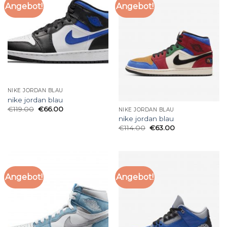
Angebot!
Angebot!
NIKE JORDAN BLAU
nike jordan blau
€
119.00
€
66.00
NIKE JORDAN BLAU
nike jordan blau
€
114.00
€
63.00
Angebot!
Angebot!