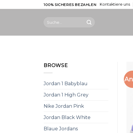
Skip
Kontaktiere uns
100% SICHERES BEZAHLEN
to
content
Suche
nach:
BROWSE
An
Jordan 1 Babyblau
Jordan 1 High Grey
Nike Jordan Pink
Jordan Black White
Blaue Jordans