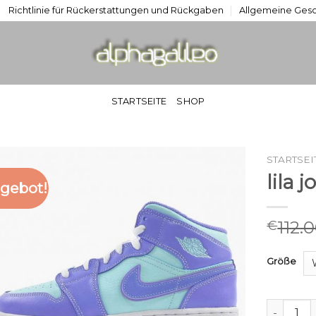
Richtlinie für Rückerstattungen und Rückgaben
Allgemeine Ges
STARTSEITE
SHOP
STARTSEI
lila 
gebot!
112.
€
Größe
lila jord