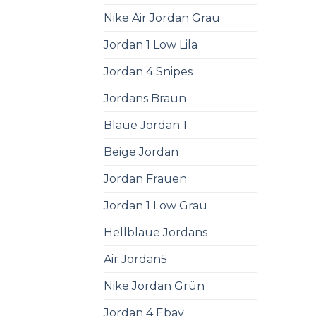
Nike Air Jordan Grau
Jordan 1 Low Lila
Jordan 4 Snipes
Jordans Braun
Blaue Jordan 1
Beige Jordan
Jordan Frauen
Jordan 1 Low Grau
Hellblaue Jordans
Air Jordan5
Nike Jordan Grün
Jordan 4 Ebay