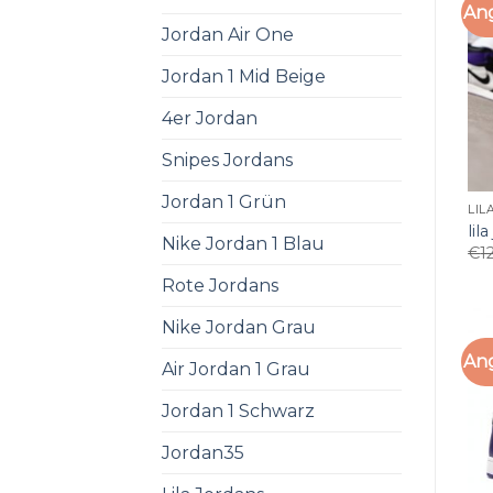
An
Jordan Air One
Jordan 1 Mid Beige
4er Jordan
Snipes Jordans
Jordan 1 Grün
LIL
lil
Nike Jordan 1 Blau
€
1
Rote Jordans
Nike Jordan Grau
An
Air Jordan 1 Grau
Jordan 1 Schwarz
Jordan35