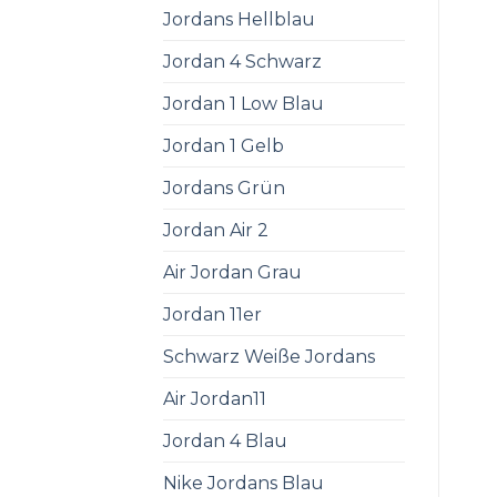
Jordans Hellblau
Jordan 4 Schwarz
Jordan 1 Low Blau
Jordan 1 Gelb
Jordans Grün
Jordan Air 2
Air Jordan Grau
Jordan 11er
Schwarz Weiße Jordans
Air Jordan11
Jordan 4 Blau
Nike Jordans Blau