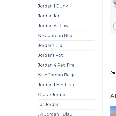
Jordan 1 Dunk
Jordan 1er
Jordan Air Low
Nike Jordan Blau
Jordans Lila
Jordans Rot
Jordan 4 Red Fire
Ai
Nike Jordan Beige
Jordan 1 Hellblau
Graue Jordans
Ä
1er Jordan
Air Jordan 1 Blau