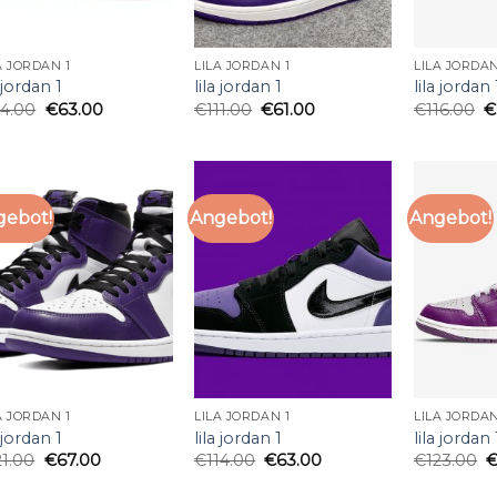
A JORDAN 1
LILA JORDAN 1
LILA JORDAN
a jordan 1
lila jordan 1
lila jordan 
14.00
€
63.00
€
111.00
€
61.00
€
116.00
€
gebot!
Angebot!
Angebot!
A JORDAN 1
LILA JORDAN 1
LILA JORDAN
a jordan 1
lila jordan 1
lila jordan 
21.00
€
67.00
€
114.00
€
63.00
€
123.00