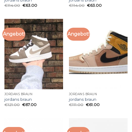
jordans braun
jordans braun
€
114.00
€
63.00
€
114.00
€
63.00
Angebot!
Angebot!
JORDANS BRAUN
JORDANS BRAUN
jordans braun
jordans braun
€
121.00
€
67.00
€
111.00
€
61.00