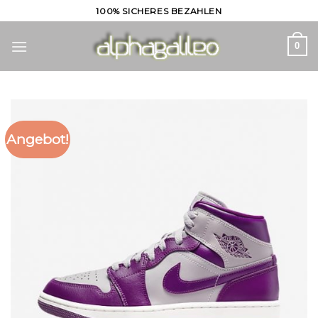
Skip
100% SICHERES BEZAHLEN
to
content
0
Angebot!