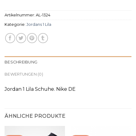
Artikelnummer:
AL-1324
Kategorie:
Jordans 1 Lila
BESCHREIBUNG
BEWERTUNGEN (0)
Jordan 1 Lila Schuhe. Nike DE
ÄHNLICHE PRODUKTE