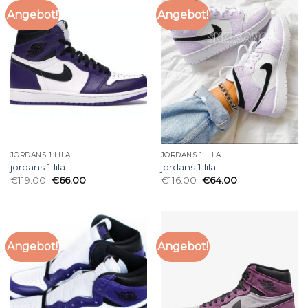
Angebot!
Angebot!
JORDANS 1 LILA
JORDANS 1 LILA
jordans 1 lila
jordans 1 lila
€
119.00
€
66.00
€
116.00
€
64.00
Angebot!
Angebot!