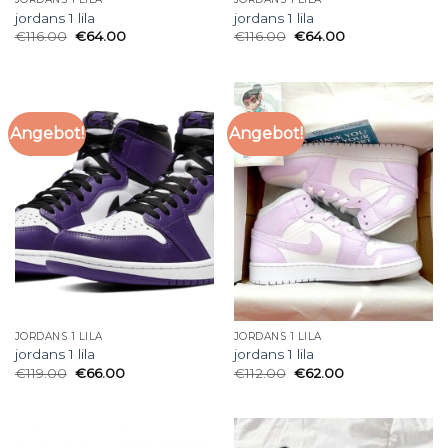
jordans 1 lila
jordans 1 lila
€
116.00
€
64.00
€
116.00
€
64.00
Angebot!
Angebot!
JORDANS 1 LILA
JORDANS 1 LILA
jordans 1 lila
jordans 1 lila
€
119.00
€
66.00
€
112.00
€
62.00