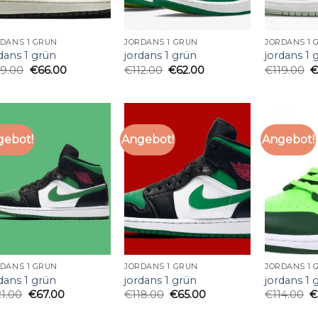
DANS 1 GRÜN
JORDANS 1 GRÜN
JORDANS 1 
dans 1 grün
jordans 1 grün
jordans 1 
19.00
€
66.00
€
112.00
€
62.00
€
119.00
gebot!
Angebot!
Angebot!
DANS 1 GRÜN
JORDANS 1 GRÜN
JORDANS 1 
dans 1 grün
jordans 1 grün
jordans 1 
21.00
€
67.00
€
118.00
€
65.00
€
114.00
€