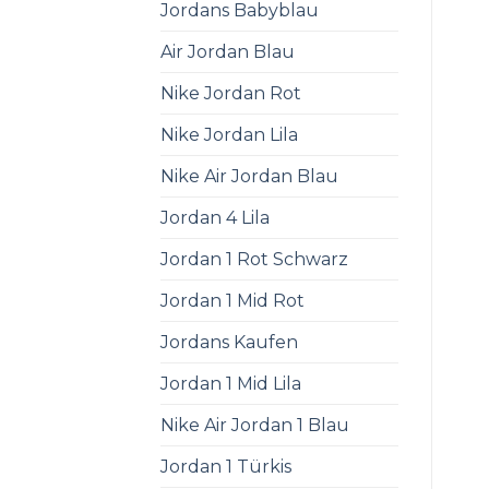
Jordans Babyblau
Air Jordan Blau
Nike Jordan Rot
Nike Jordan Lila
Nike Air Jordan Blau
Jordan 4 Lila
Jordan 1 Rot Schwarz
Jordan 1 Mid Rot
Jordans Kaufen
Jordan 1 Mid Lila
Nike Air Jordan 1 Blau
Jordan 1 Türkis