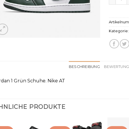
Artikelnu
Kategorie
BESCHREIBUNG
BEWERTUNGE
rdan 1 Grün Schuhe. Nike AT
HNLICHE PRODUKTE