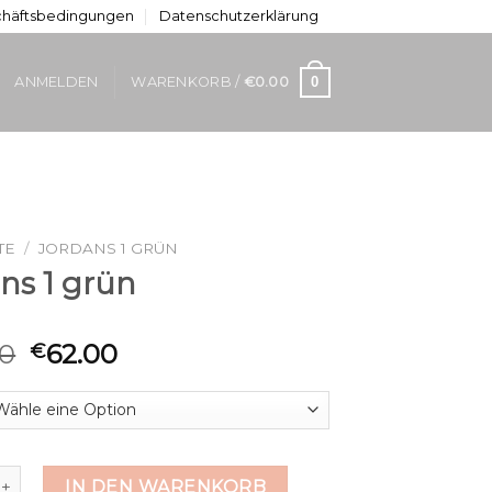
chäftsbedingungen
Datenschutzerklärung
0
ANMELDEN
WARENKORB /
€
0.00
TE
/
JORDANS 1 GRÜN
ns 1 grün
00
62.00
€
1 grün Menge
IN DEN WARENKORB