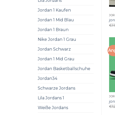
Lila Jordans
Jordan 1 Kaufen
JOR
Jordan 1 Mid Blau
jor
€
1
Jordan 1 Braun
Nike Jordan 1 Grau
Jordan Schwarz
An
Jordan 1 Mid Grau
Jordan Basketballschuhe
Jordan34
Schwarze Jordans
JOR
Lila Jordans 1
jor
€
1
Weiße Jordans