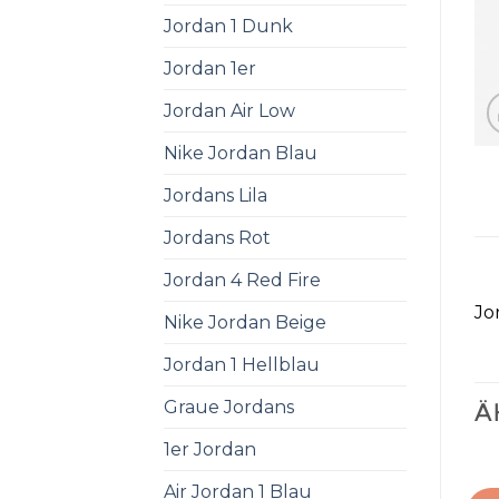
Jordan 1 Dunk
Jordan 1er
Jordan Air Low
Nike Jordan Blau
Jordans Lila
Jordans Rot
Jordan 4 Red Fire
Jo
Nike Jordan Beige
Jordan 1 Hellblau
Graue Jordans
Ä
1er Jordan
Air Jordan 1 Blau