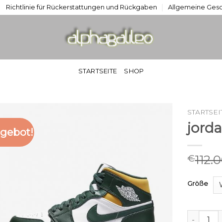
Richtlinie für Rückerstattungen und Rückgaben
Allgemeine Ges
STARTSEITE
SHOP
STARTSEI
jorda
gebot!
112.
€
Größe
jordans 