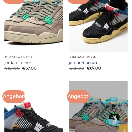
JORDAN4 UNION
JORDAN4 UNION
jordan4 union
jordan4 union
€
121.00
€
67.00
€
121.00
€
67.00
Angebot!
Angebot!