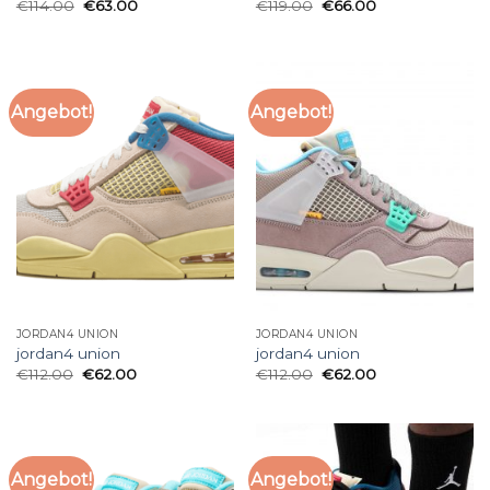
€
114.00
€
63.00
€
119.00
€
66.00
Angebot!
Angebot!
JORDAN4 UNION
JORDAN4 UNION
jordan4 union
jordan4 union
€
112.00
€
62.00
€
112.00
€
62.00
Angebot!
Angebot!