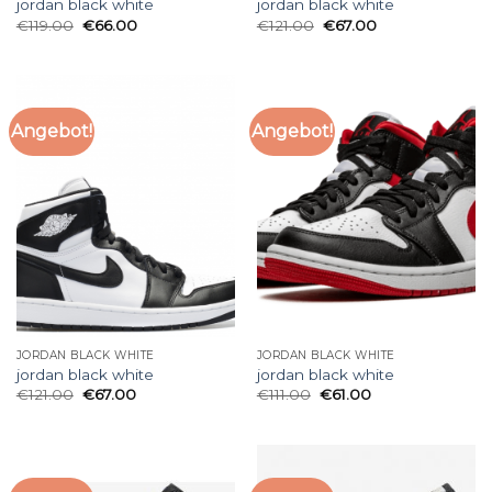
jordan black white
jordan black white
€
119.00
€
66.00
€
121.00
€
67.00
Angebot!
Angebot!
JORDAN BLACK WHITE
JORDAN BLACK WHITE
jordan black white
jordan black white
€
121.00
€
67.00
€
111.00
€
61.00