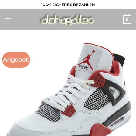
Skip
100% SICHERES BEZAHLEN
to
content
0
Angebot!