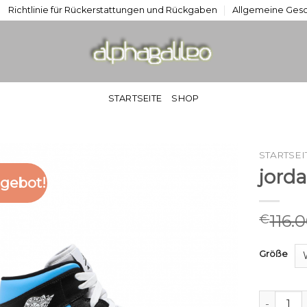
Richtlinie für Rückerstattungen und Rückgaben
Allgemeine Ges
STARTSEITE
SHOP
STARTSEI
jord
gebot!
116.
€
Größe
jordan 1 