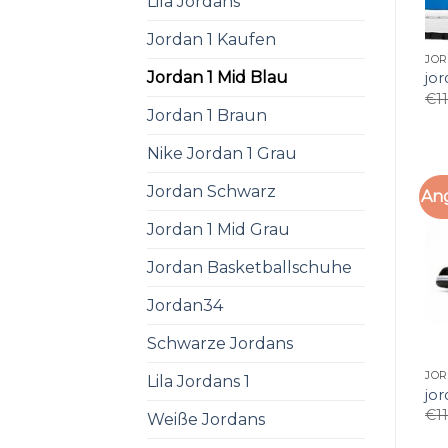
Lila Jordans
Jordan 1 Kaufen
JOR
Jordan 1 Mid Blau
jor
€
1
Jordan 1 Braun
Nike Jordan 1 Grau
Jordan Schwarz
An
Jordan 1 Mid Grau
Jordan Basketballschuhe
Jordan34
Schwarze Jordans
JOR
Lila Jordans 1
jor
€
1
Weiße Jordans