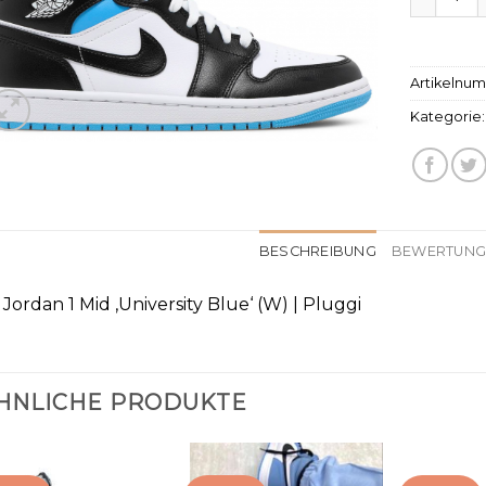
Artikelnu
Kategorie
BESCHREIBUNG
BEWERTUNGE
r Jordan 1 Mid ‚University Blue‘ (W) | Pluggi
HNLICHE PRODUKTE