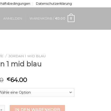
chäftsbedingungen
Datenschutzerklärung
0
ANMELDEN
WARENKORB /
€
0.00
TE
/
JORDAN 1 MID BLAU
an 1 mid blau
00
64.00
€
mid blau Menge
IN DEN WARENKORB