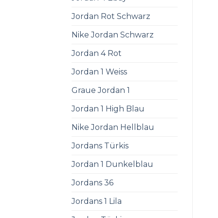
Jordan Rot Schwarz
Nike Jordan Schwarz
Jordan 4 Rot
Jordan 1 Weiss
Graue Jordan 1
Jordan 1 High Blau
Nike Jordan Hellblau
Jordans Türkis
Jordan 1 Dunkelblau
Jordans 36
Jordans 1 Lila