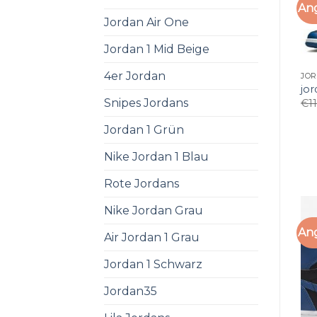
An
Jordan Air One
Jordan 1 Mid Beige
4er Jordan
JOR
jor
Snipes Jordans
€
1
Jordan 1 Grün
Nike Jordan 1 Blau
Rote Jordans
Nike Jordan Grau
An
Air Jordan 1 Grau
Jordan 1 Schwarz
Jordan35