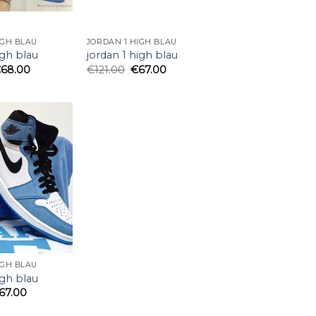
IGH BLAU
JORDAN 1 HIGH BLAU
igh blau
jordan 1 high blau
€
68.00
€
121.00
€
67.00
IGH BLAU
igh blau
67.00