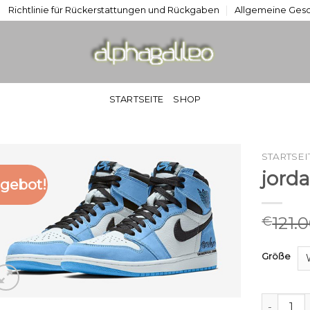
Richtlinie für Rückerstattungen und Rückgaben
Allgemeine Ges
STARTSEITE
SHOP
STARTSEI
jorda
gebot!
121.
€
Größe
jordan 1 