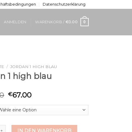
chäftsbedingungen
Datenschutzerklärung
0
ANMELDEN
WARENKORB /
€
0.00
TE
/
JORDAN 1 HIGH BLAU
n 1 high blau
00
67.00
€
high blau Menge
IN DEN WARENKORB