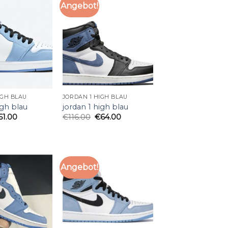
Angebot!
IGH BLAU
JORDAN 1 HIGH BLAU
igh blau
jordan 1 high blau
61.00
€
116.00
€
64.00
Angebot!