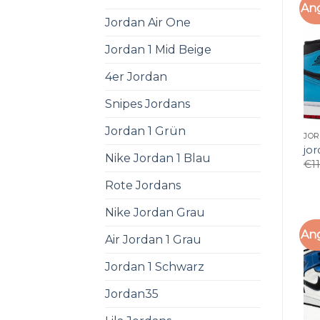
An
Jordan Air One
Jordan 1 Mid Beige
4er Jordan
Snipes Jordans
Jordan 1 Grün
JOR
jor
Nike Jordan 1 Blau
€
1
Rote Jordans
Nike Jordan Grau
An
Air Jordan 1 Grau
Jordan 1 Schwarz
Jordan35