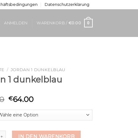
chäftsbedingungen
Datenschutzerklärung
0
ANMELDEN
WARENKORB /
€
0.00
TE
/
JORDAN 1 DUNKELBLAU
an 1 dunkelblau
00
64.00
€
 dunkelblau Menge
IN DEN WARENKORB