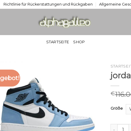
Richtlinie für Rückerstattungen und Rückgaben
Allgemeine Ges
STARTSEITE
SHOP
STARTSEI
jord
gebot!
116.
€
Größe
jordan 1